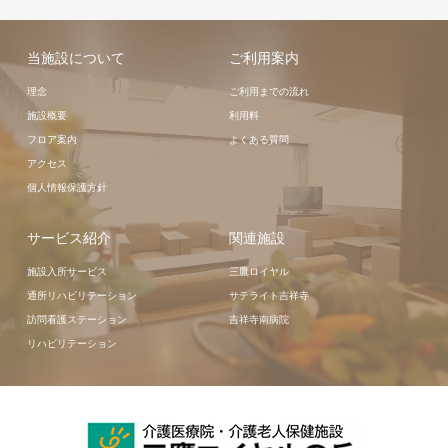
当施設について
ご利用案内
理念
ご利用までの流れ
施設概要
利用料
フロア案内
よくある質問
アクセス
個人情報保護方針
サービス紹介
関連施設
施設入所サービス
三鷹ロイヤル
通所リハビリテーション
サテライト吉祥寺
訪問看護ステーション
吉祥寺南病院
リハビリテーション