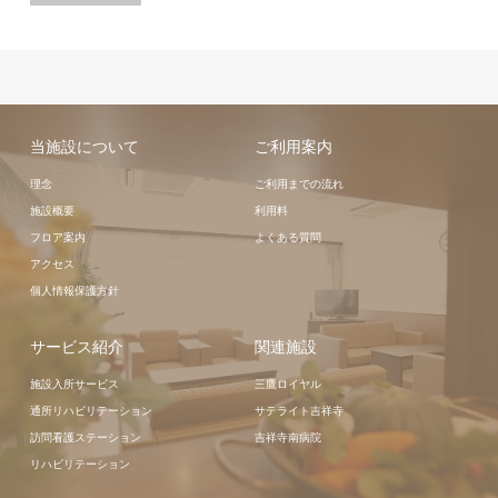
当施設について
ご利用案内
理念
ご利用までの流れ
施設概要
利用料
フロア案内
よくある質問
アクセス
個人情報保護方針
サービス紹介
関連施設
施設入所サービス
三鷹ロイヤル
通所リハビリテーション
サテライト吉祥寺
訪問看護ステーション
吉祥寺南病院
リハビリテーション