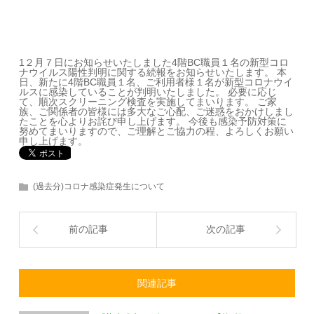
1
２月７日にお知らせいたしました
4
階
BC
職員１名の新型コロ
ナウイルス陽性判明に関する続報をお知らせいたします。 本
日、新たに
4
階
BC
職員１名、ご利用者様１名が新型コロナウイ
ルスに感染していることが判明いたしました。 必要に応じ
て、順次スクリーニング検査を実施してまいります。
ご家
族、ご関係者の皆様には多大なご心配、ご迷惑をおかけしまし
たことを心よりお詫び申し上げます。
今後も感染予防対策に
努めてまいりますので、ご理解とご協力の程、よろしくお願い
申し上げます。
(過去分)コロナ感染症発生について
前の記事
次の記事
関連記事