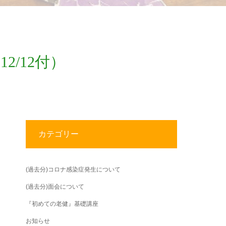
/12付）
カテゴリー
(過去分)コロナ感染症発生について
(過去分)面会について
『初めての老健』基礎講座
お知らせ