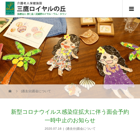
(過去分)面会について
新型コロナウイルス感染症拡大に伴う面会予約
一時中止のお知らせ
2020.07.16
(過去分)面会について