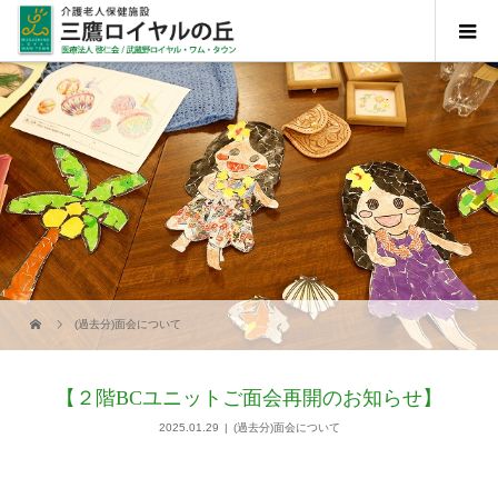
(過去分)面会について
【２階BCユニットご面会再開のお知らせ】
2025.01.29
(過去分)面会について