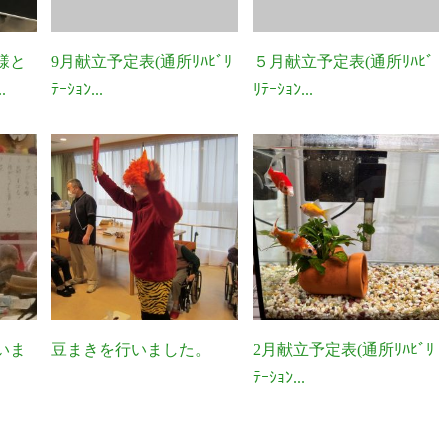
様と
9月献立予定表(通所ﾘﾊﾋﾞﾘ
５月献立予定表(通所ﾘﾊﾋﾞ
.
ﾃｰｼｮﾝ...
ﾘﾃｰｼｮﾝ...
いま
豆まきを行いました。
2月献立予定表(通所ﾘﾊﾋﾞﾘ
ﾃｰｼｮﾝ...