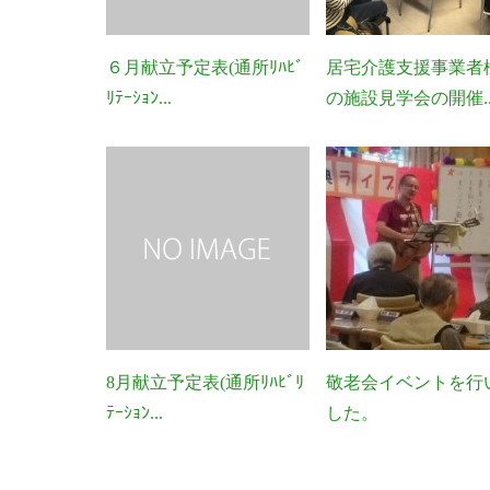
６月献立予定表(通所ﾘﾊﾋﾞ
居宅介護支援事業者
ﾘﾃｰｼｮﾝ...
の施設見学会の開催..
8月献立予定表(通所ﾘﾊﾋﾞﾘ
敬老会イベントを行
ﾃｰｼｮﾝ...
した。