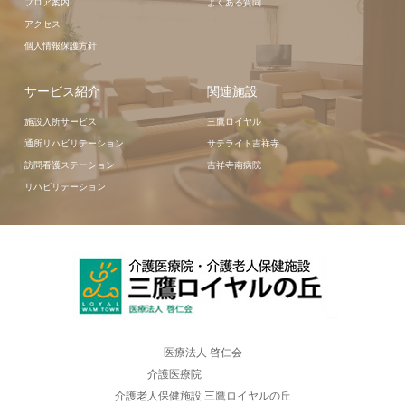
フロア案内
よくある質問
アクセス
個人情報保護方針
サービス紹介
関連施設
施設入所サービス
三鷹ロイヤル
通所リハビリテーション
サテライト吉祥寺
訪問看護ステーション
吉祥寺南病院
リハビリテーション
医療法人 啓仁会
介護医療院
介護老人保健施設 三鷹ロイヤルの丘