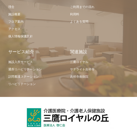
理念
ご利用までの流れ
施設概要
利用料
フロア案内
よくある質問
アクセス
個人情報保護方針
サービス紹介
関連施設
施設入所サービス
三鷹ロイヤル
通所リハビリテーション
サテライト吉祥寺
訪問看護ステーション
吉祥寺南病院
リハビリテーション