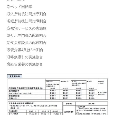
②ベッド回転率
③入所前後訪問指導割合
④退所前後訪問指導割合
⑤居宅サービスの実施数
⑥リハ専門職の配置割合
⑦支援相談員の配置割合
⑧要介護4又は5の割合
⑨喀痰吸引の実施割合
⑩経管栄養の実施割合