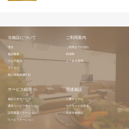
当施設について
ご利用案内
理念
ご利用までの流れ
施設概要
利用料
フロア案内
よくある質問
アクセス
個人情報保護方針
サービス紹介
関連施設
施設入所サービス
三鷹ロイヤル
通所リハビリテーション
サテライト吉祥寺
訪問看護ステーション
吉祥寺南病院
リハビリテーション